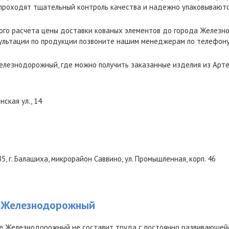
проходят тщательный контроль качества и надежно упаковываютс
ого расчета цены доставки кованых элементов до города Желез
ультации по продукции позвоните нашим менеджерам по телефон
елезнодорожный, где можно получить заказанные изделия из Арт
нская ул., 14
85
,
г. Балашиха, микрорайон Саввино, ул. Промышленная, корп. 46
е Железнодорожный
е Железнодорожный не составит труда с постоянно развивающей