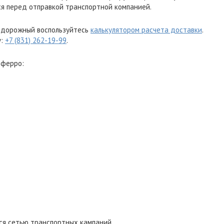
я перед отправкой транспортной компанией.
нодорожный воспользуйтесь
калькулятором расчета доставки
.
у:
+7 (831) 262-19-99
.
еферро:
ся сетью транспортных кампаний.