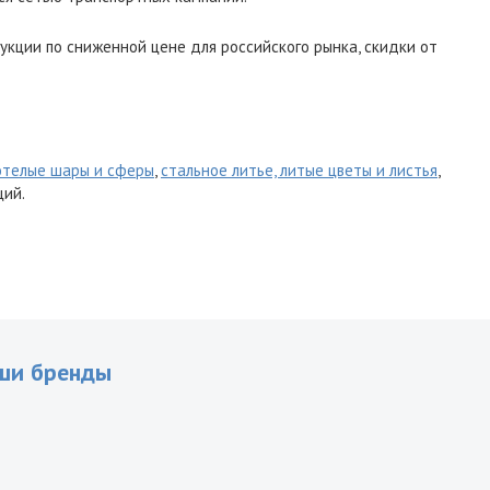
укции по сниженной цене для российского рынка, скидки от
отелые шары и сферы
,
стальное литье, литые цветы и листья
,
ций.
ши бренды