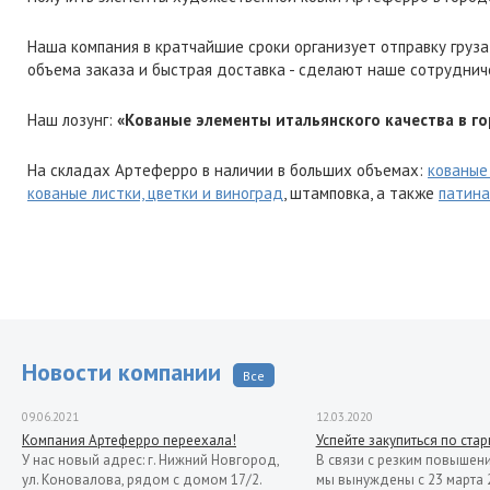
Наша компания в кратчайшие сроки организует отправку груза
объема заказа и быстрая доставка - сделают наше сотруднич
Наш лозунг:
«Кованые элементы итальянского качества в г
На складах Артеферро в наличии в больших объемах:
кованые
кованые листки, цветки и виноград
, штамповка, а также
патина
Новости компании
Все
09.06.2021
12.03.2020
Компания Артеферро переехала!
Успейте закупиться по ста
У нас новый адрес: г. Нижний Новгород,
В связи с резким повышен
ул. Коновалова, рядом с домом 17/2.
мы вынуждены с 23 марта 