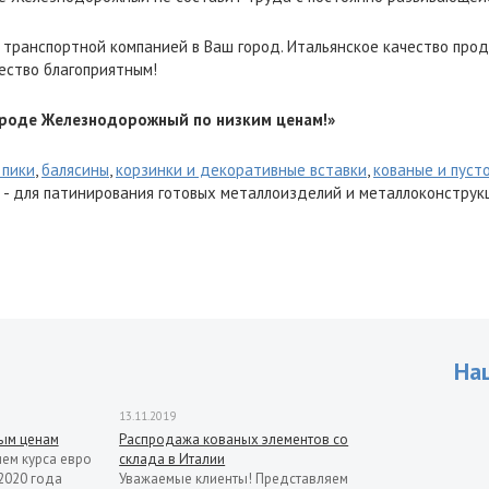
 транспортной компанией в Ваш город. Итальянское качество прод
ество благоприятным!
ороде Железнодорожный по низким ценам!»
 пики
,
балясины
,
корзинки и декоративные вставки
,
кованые и пуст
- для патинирования готовых металлоизделий и металлоконструк
На
13.11.2019
рым ценам
Распродажа кованых элементов со
ием курса евро
склада в Италии
2020 года
Уважаемые клиенты! Представляем