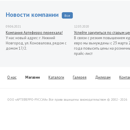
Новости компании
Все
09.06.2021
12.03.2020
Компания Артеферро переехала!
Успейте закупиться по старым ц
У нас новый адрес: г. Нижний
В связи с резким повышением ку
Новгород, ул. Коновалова, рядом с
евро мы вынуждены с 23 марта 
домом 17/2.
года повысить цены на розничн
прайс-лист
13.11.2019
Распродажа кованых элементов со
склада в Италии
Уважаемые клиенты! Представляем
О нас
Магазин
Каталоги
Галерея
Дилерам
Конта
Вашему вниманию распродажу
товара со склада в Италии.
ООО «АРТЕФЕРРО-РУССИА». Все права защищены законодательством © 2002 - 2026