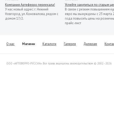
Компания Артеферро переехала!
Успейте закупиться по старым ц
У нас новый адрес: г. Нижний
В связи с резким повышением ку
Новгород, ул. Коновалова, рядом с
евро мы вынуждены с 23 марта 
домом 17/2.
года повысить цены на розничн
прайс-лист
13.11.2019
Распродажа кованых элементов со
склада в Италии
Уважаемые клиенты! Представляем
О нас
Магазин
Каталоги
Галерея
Дилерам
Конта
Вашему вниманию распродажу
товара со склада в Италии.
ООО «АРТЕФЕРРО-РУССИА». Все права защищены законодательством © 2002 - 2026