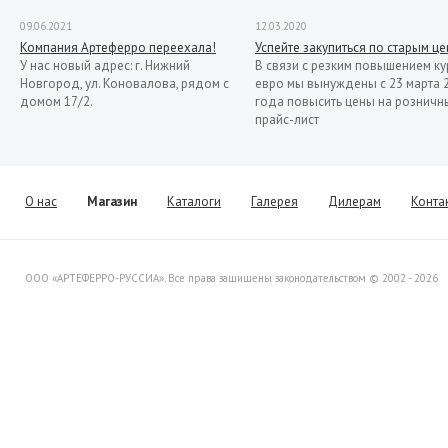
09.06.2021
12.03.2020
Компания Артеферро переехала!
Успейте закупиться по старым ц
У нас новый адрес: г. Нижний
В связи с резким повышением ку
Новгород, ул. Коновалова, рядом с
евро мы вынуждены с 23 марта 
домом 17/2.
года повысить цены на розничн
прайс-лист
13.11.2019
Распродажа кованых элементов со
склада в Италии
Уважаемые клиенты! Представляем
О нас
Магазин
Каталоги
Галерея
Дилерам
Конта
Вашему вниманию распродажу
товара со склада в Италии.
ООО «АРТЕФЕРРО-РУССИА». Все права защищены законодательством © 2002 - 2026