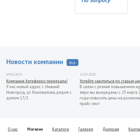
По запросу
Новости компании
Все
09.06.2021
12.03.2020
Компания Артеферро переехала!
Успейте закупиться по старым ц
У нас новый адрес: г. Нижний
В связи с резким повышением ку
Новгород, ул. Коновалова, рядом с
евро мы вынуждены с 23 марта 
домом 17/2.
года повысить цены на розничн
прайс-лист
13.11.2019
Распродажа кованых элементов со
склада в Италии
Уважаемые клиенты! Представляем
О нас
Магазин
Каталоги
Галерея
Дилерам
Конта
Вашему вниманию распродажу
товара со склада в Италии.