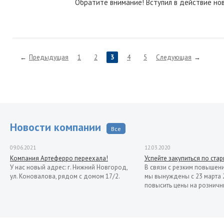
Обратите внимание! Вступил в действие нов
Предыдущая
1
2
3
4
5
Следующая
Новости компании
Все
09.06.2021
12.03.2020
Компания Артеферро переехала!
Успейте закупиться по ста
У нас новый адрес: г. Нижний Новгород,
В связи с резким повышен
ул. Коновалова, рядом с домом 17/2.
мы вынуждены с 23 марта 
повысить цены на розничн