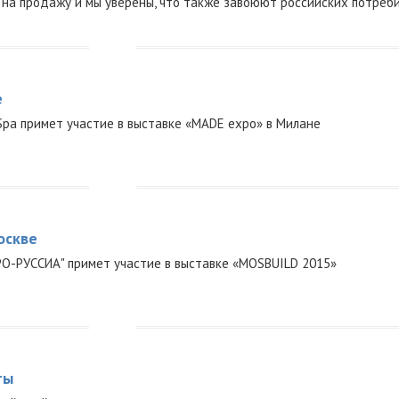
и на продажу и мы уверены, что также завоюют российских потреб
е
 Spa примет участие в выставке «MADE expo» в Милане
оскве
РО-РУССИА" примет участие в выставке «MOSBUILD 2015»
ты