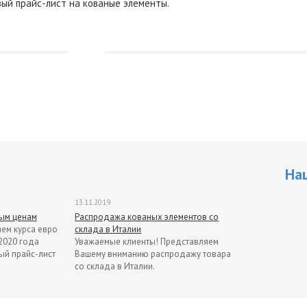
ый прайс-лист на кованые элементы.
На
13.11.2019
рым ценам
Распродажа кованых элементов со
ием курса евро
склада в Италии
2020 года
Уважаемые клиенты! Представляем
ый прайс-лист
Вашему вниманию распродажу товара
со склада в Италии.