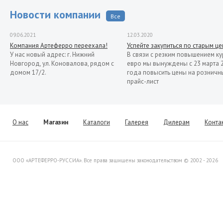
Новости компании
Все
09.06.2021
12.03.2020
Компания Артеферро переехала!
Успейте закупиться по старым ц
У нас новый адрес: г. Нижний
В связи с резким повышением ку
Новгород, ул. Коновалова, рядом с
евро мы вынуждены с 23 марта 
домом 17/2.
года повысить цены на розничн
прайс-лист
13.11.2019
Распродажа кованых элементов со
склада в Италии
Уважаемые клиенты! Представляем
О нас
Магазин
Каталоги
Галерея
Дилерам
Конта
Вашему вниманию распродажу
товара со склада в Италии.
ООО «АРТЕФЕРРО-РУССИА». Все права защищены законодательством © 2002 - 2026